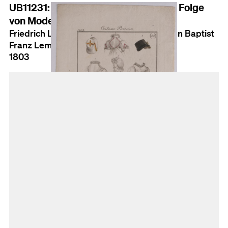
UB11231: Costume Parisien aus einer Folge
von Modeentwürfen (Nr. 22)
Friedrich Ludwig Neubauer (Ausf.); Johann Baptist
Franz Lemaire (Verl./Herst.)
1803