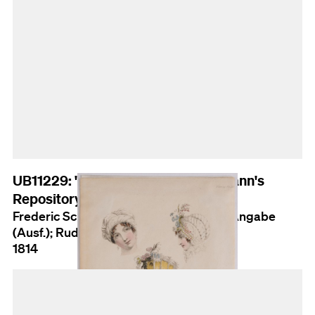
UB11229: "Head Dresses", Ackermann's
Repository of Arts, Plate 29, No. 72
Frederic Schoberl (Entw. verm.); Keine Angabe
(Ausf.); Rudolph Ackermann (Herst.)
1814