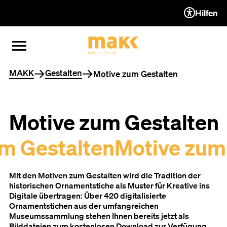
Hilfen
ZUM INHALT (ACCESSKEY 1)
ZUR NAVIGATION (ACCESSKEY
ZUM FOOTER (ACCESSKEY 3)
MENÜ ÖFFNEN
MENÜ SCHLIESSEN
Sie befinden sich hier
MAKK
Gestalten
Motive zum Gestalten
Motive zum Gestalten
m Gestalten
Motive zum
Mit den Motiven zum Gestalten wird die Tradition der
historischen Ornamentstiche als Muster für Kreative ins
Digitale übertragen: Über 420 digitalisierte
Ornamentstichen aus der umfangreichen
Museumssammlung stehen Ihnen bereits jetzt als
Bilddateien zum kostenlosen Download zur Verfügung.