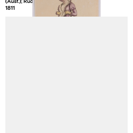
(Ausf.); Rudolph Ackermann (Herst.)
1811