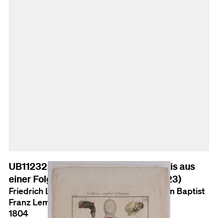
UB11232: Costumes anglois et françois aus
einer Folge von Modeentwürfen (Nr. 23)
Friedrich Ludwig Neubauer (Ausf.); Johann Baptist
Franz Lemaire (Verl./Herst.)
1804