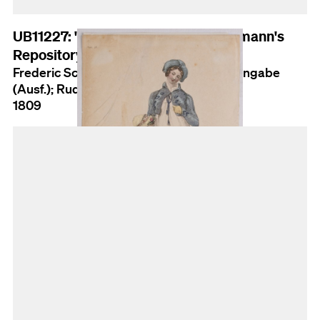
UB11227: "Walking Dresses", Ackermann's
Repository of Arts, Plate 28, No. 6
Frederic Schoberl (Entw. verm.); Keine Angabe
(Ausf.); Rudolph Ackermann (Herst.)
1809