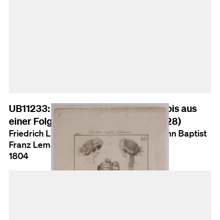
UB11233: Costumes anglois et françois aus
einer Folge von Modeentwürfen (Nr.28)
Friedrich Ludwig Neubauer (Ausf.); Johann Baptist
Franz Lemaire (Verl./Herst.)
1804