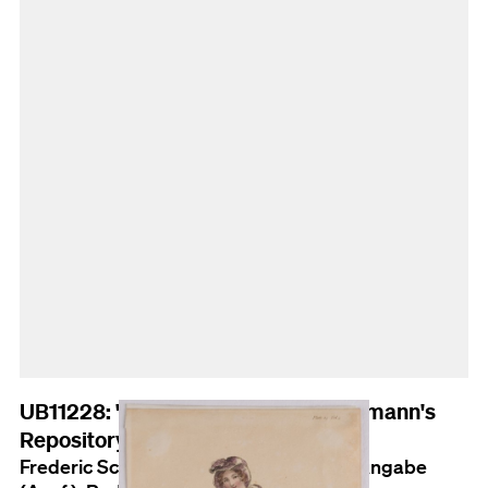
UB11228: "Walking Dresses", Ackermann's
Repository of Arts, Plate 25, No. 28
Frederic Schoberl (Entw. verm.); Keine Angabe