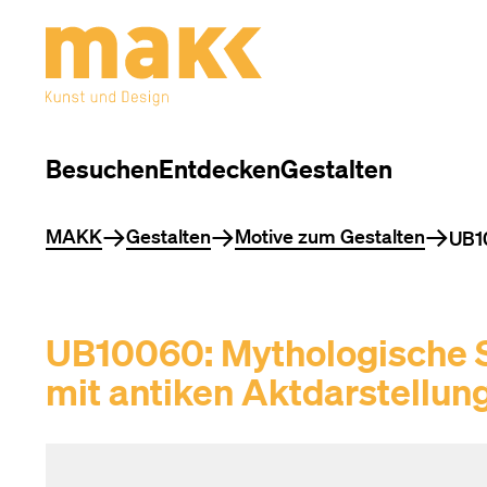
Besuchen
Entdecken
Gestalten
Sie befinden sich hier
MAKK
Gestalten
Motive zum Gestalten
UB10
UB10060: Mythologische S
mit antiken Aktdarstellun