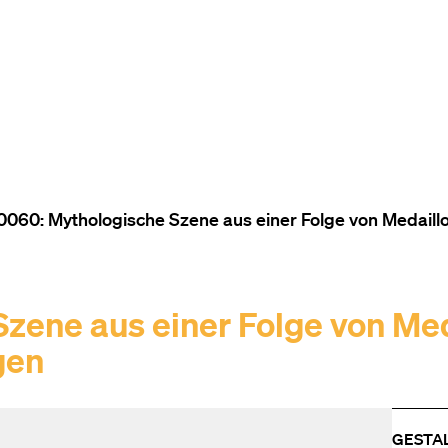
ZUM INHALT (ACCESSKEY 1)
ZUR NAVIGATION (ACCESSKEY
ZUM FOOTER (ACCESSKEY 3)
060: Mythologische Szene aus einer Folge von Medaillo
zene aus einer Folge von Med
gen
GESTA