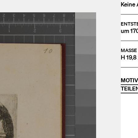
Keine 
ENTST
um 17
MASSE
H 19,8
MOTI
TEILE