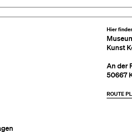
Hier finde
Museum
Kunst K
An der 
50667 
ROUTE P
agen