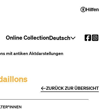
Hilfen
 2)
Online Collection
Deutsch
Sprachauswahl öffnen
ns mit antiken Aktdarstellungen
aillons
ZURÜCK ZUR ÜBERSICHT
LTER*INNEN