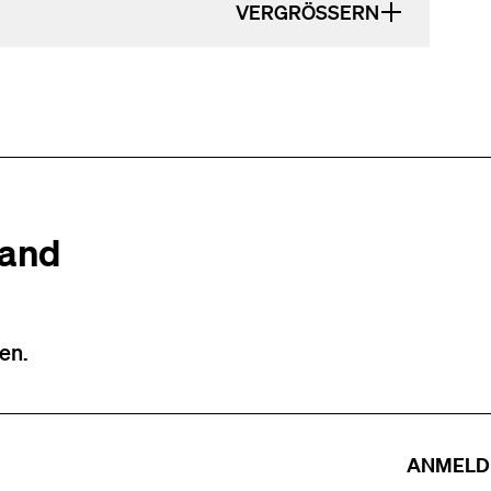
VERGRÖSSERN
tand
en.
ANMELD