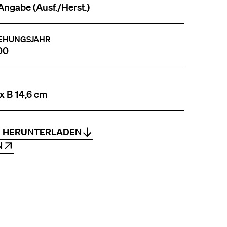
Angabe (Ausf./Herst.)
EHUNGSJAHR
00
 x B 14,6 cm
V HERUNTERLADEN
N