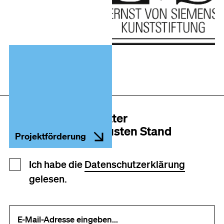
Der MAKK Newsletter
Immer auf dem neusten Stand
Projektförderung
Newsletter Anmeldung
Ich habe die
Datenschutzerklärung
gelesen.
Ihre E-Mail-Adresse (erforderlich)