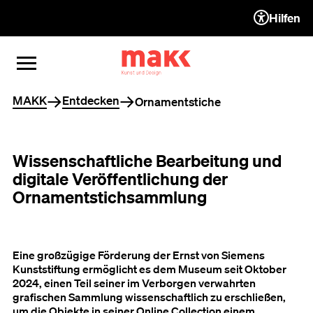
Hilfen
ZUM INHALT (ACCESSKEY 1)
ZUR NAVIGATION (ACCESSKEY
ZUM FOOTER (ACCESSKEY 3)
MENÜ ÖFFNEN
MENÜ SCHLIESSEN
Sie befinden sich hier
MAKK
Entdecken
Ornamentstiche
Wissenschaftliche Bearbeitung und
digitale Veröffentlichung der
Ornamentstichsammlung
Eine großzügige Förderung der Ernst von Siemens
Kunststiftung ermöglicht es dem Museum seit Oktober
2024, einen Teil seiner im Verborgen verwahrten
grafischen Sammlung wissenschaftlich zu erschließen,
um die Objekte in seiner Online Collection einem