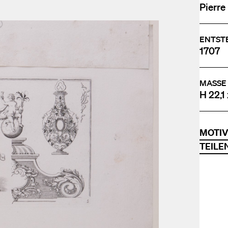
Pierre
ENTST
1707
MASSE
H 22,1
MOTI
TEILE