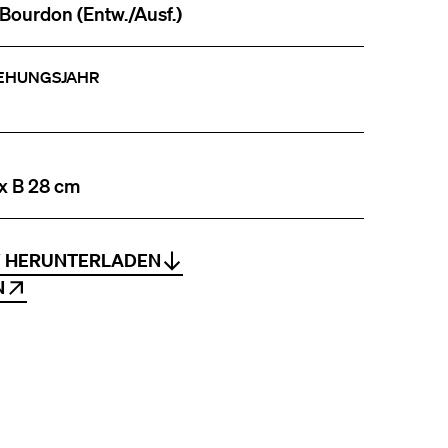
 Bourdon (Entw./Ausf.)
EHUNGSJAHR
 x B 28 cm
V HERUNTERLADEN
N