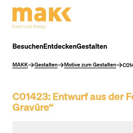
Besuchen
Entdecken
Gestalten
Sie befinden sich hier
MAKK
Gestalten
Motive zum Gestalten
C014
C01423: Entwurf aus der F
Gravûre“