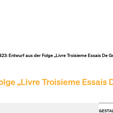
ZUM INHALT (ACCESSKEY 1)
ZUR NAVIGATION (ACCESSKEY
ZUM FOOTER (ACCESSKEY 3)
23: Entwurf aus der Folge „Livre Troisieme Essais De G
olge „Livre Troisieme Essais 
GESTA