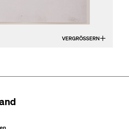
VERGRÖSSERN
tand
en.