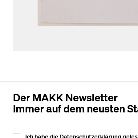
Der MAKK Newsletter
Immer auf dem neusten S
Newsletter Anmeldung
Ich habe die
Datenschutzerklärung
geles