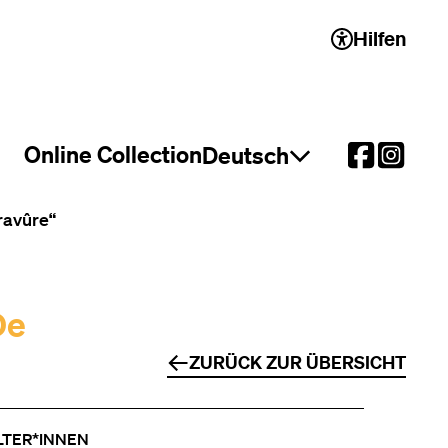
Hilfen
 2)
Online Collection
Deutsch
Sprachauswahl öffnen
ravûre“
De
ZURÜCK ZUR ÜBERSICHT
LTER*INNEN