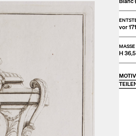
Blanc 
ENTST
vor 17
MASSE
H 36,5
MOTI
TEILE