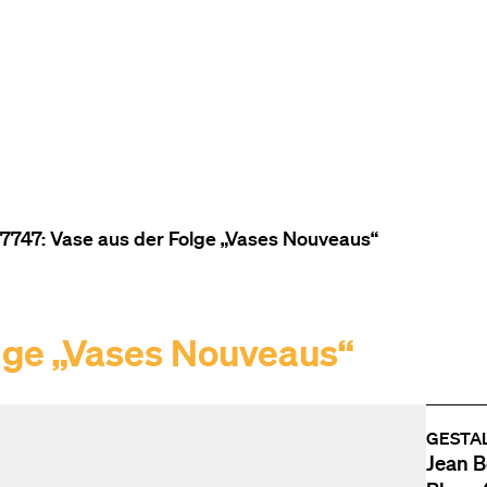
ZUM INHALT (ACCESSKEY 1)
ZUR NAVIGATION (ACCESSKEY
ZUM FOOTER (ACCESSKEY 3)
747: Vase aus der Folge „Vases Nouveaus“
lge „Vases Nouveaus“
GESTA
Jean B