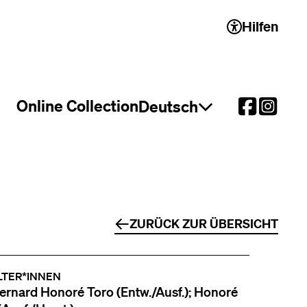
Hilfen
 2)
Online Collection
Deutsch
Sprachauswahl öffnen
ZURÜCK ZUR ÜBERSICHT
LTER*INNEN
ernard Honoré Toro (Entw./Ausf.); Honoré