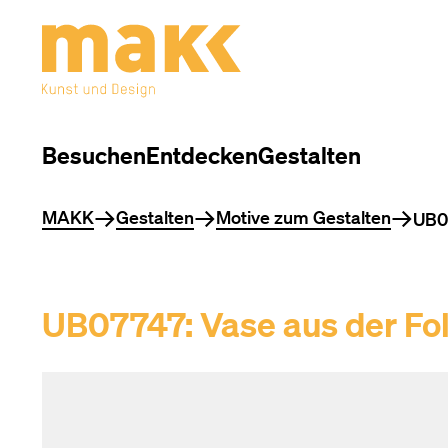
Besuchen
Entdecken
Gestalten
Sie befinden sich hier
MAKK
Gestalten
Motive zum Gestalten
UB07
UB07747: Vase aus der Fo