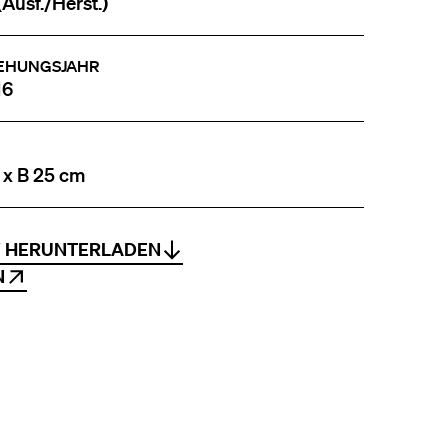
(Ausf./Herst.)
EHUNGSJAHR
16
 x B 25 cm
V HERUNTERLADEN
N