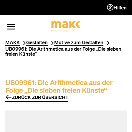
Hilfen
ZUM INHALT (ACCESSKEY 1)
ZUR NAVIGATION (ACCESSKEY
ZUM FOOTER (ACCESSKEY 3)
MENÜ ÖFFNEN
MENÜ SCHLIESSEN
Sie befinden sich hier
MAKK
Gestalten
Motive zum Gestalten
UB09961: Die Arithmetica aus der Folge „Die sieben
freien Künste“
UB09961: Die Arithmetica aus der
Folge „Die sieben freien Künste“
ZURÜCK ZUR ÜBERSICHT