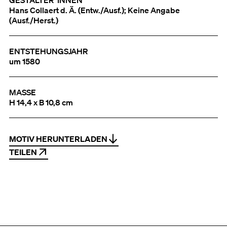
GESTALTER*INNEN
Hans Collaert d. Ä. (Entw./Ausf.); Keine Angabe
(Ausf./Herst.)
ENTSTEHUNGSJAHR
um 1580
MASSE
H 14,4 x B 10,8 cm
MOTIV HERUNTERLADEN
TEILEN