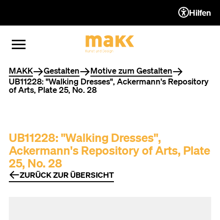
Hilfen
ZUM INHALT (ACCESSKEY 1)
ZUR NAVIGATION (ACCESSKEY
ZUM FOOTER (ACCESSKEY 3)
MENÜ ÖFFNEN
MENÜ SCHLIESSEN
Sie befinden sich hier
MAKK
Gestalten
Motive zum Gestalten
UB11228: "Walking Dresses", Ackermann's Repository
of Arts, Plate 25, No. 28
UB11228: "Walking Dresses",
Ackermann's Repository of Arts, Plate
25, No. 28
ZURÜCK ZUR ÜBERSICHT