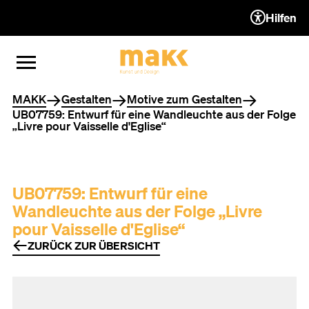
Hilfen
ZUM INHALT (ACCESSKEY 1)
ZUR NAVIGATION (ACCESSKEY
ZUM FOOTER (ACCESSKEY 3)
MENÜ ÖFFNEN
MENÜ SCHLIESSEN
Sie befinden sich hier
MAKK
Gestalten
Motive zum Gestalten
UB07759: Entwurf für eine Wandleuchte aus der Folge
„Livre pour Vaisselle d'Eglise“
UB07759: Entwurf für eine
Wandleuchte aus der Folge „Livre
pour Vaisselle d'Eglise“
ZURÜCK ZUR ÜBERSICHT