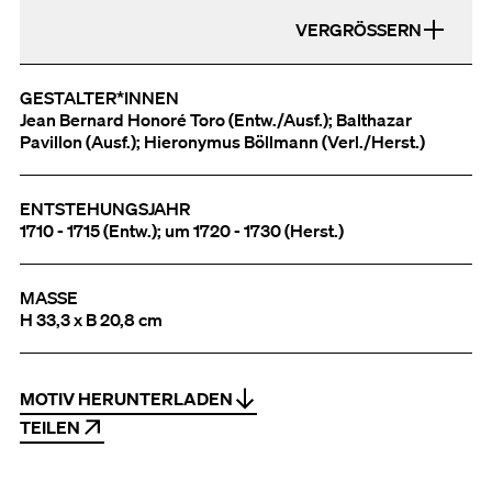
VERGRÖSSERN
GESTALTER*INNEN
Jean Bernard Honoré Toro (Entw./Ausf.); Balthazar
Pavillon (Ausf.); Hieronymus Böllmann (Verl./Herst.)
ENTSTEHUNGSJAHR
1710 - 1715 (Entw.); um 1720 - 1730 (Herst.)
MASSE
H 33,3 x B 20,8 cm
MOTIV HERUNTERLADEN
TEILEN