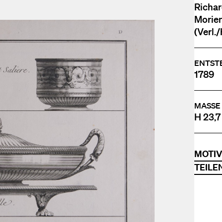
Richar
Morien
(Verl./
ENTST
1789
MASSE
H 23,7
MOTI
TEILE