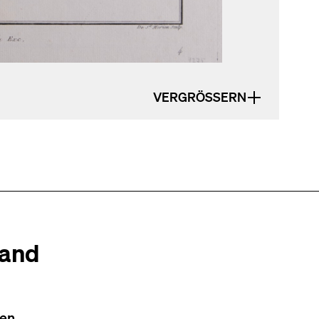
VERGRÖSSERN
tand
en.