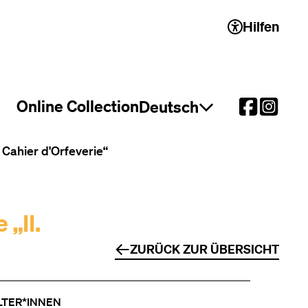
Hilfen
 2)
Online Collection
Deutsch
Sprachauswahl öffnen
 Cahier d'Orfeverie“
„II.
ZURÜCK ZUR ÜBERSICHT
LTER*INNEN