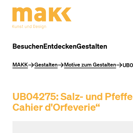
Besuchen
Entdecken
Gestalten
Sie befinden sich hier
MAKK
Gestalten
Motive zum Gestalten
UB04
UB04275: Salz- und Pfeffer
Cahier d'Orfeverie“