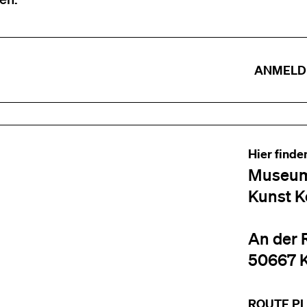
ANMELD
Hier finde
Museum
Kunst K
An der 
50667 
ROUTE P