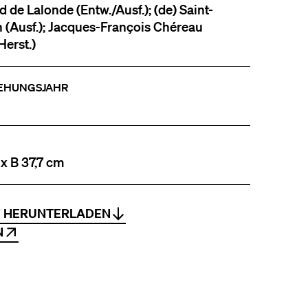
d de Lalonde (Entw./Ausf.); (de) Saint-
 (Ausf.); Jacques-François Chéreau
Herst.)
EHUNGSJAHR
 x B 37,7 cm
V HERUNTERLADEN
N