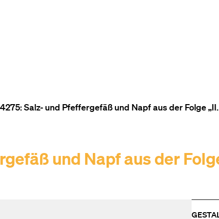
ZUM INHALT (ACCESSKEY 1)
ZUR NAVIGATION (ACCESSKEY
ZUM FOOTER (ACCESSKEY 3)
275: Salz- und Pfeffergefäß und Napf aus der Folge „II.
gefäß und Napf aus der Folge 
GESTA