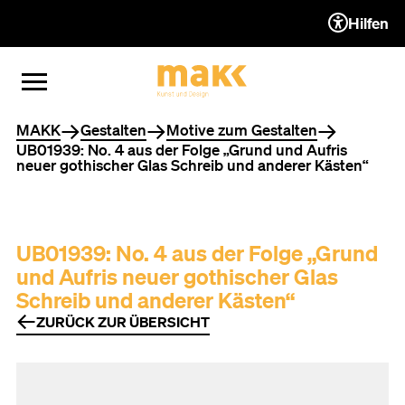
Hilfen
ZUM INHALT (ACCESSKEY 1)
ZUR NAVIGATION (ACCESSKEY
ZUM FOOTER (ACCESSKEY 3)
MENÜ ÖFFNEN
MENÜ SCHLIESSEN
Sie befinden sich hier
MAKK
Gestalten
Motive zum Gestalten
UB01939: No. 4 aus der Folge „Grund und Aufris
neuer gothischer Glas Schreib und anderer Kästen“
UB01939: No. 4 aus der Folge „Grund
und Aufris neuer gothischer Glas
Schreib und anderer Kästen“
ZURÜCK ZUR ÜBERSICHT