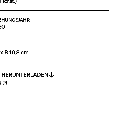
Herst.)
EHUNGSJAHR
80
 x B 10,8 cm
V HERUNTERLADEN
N