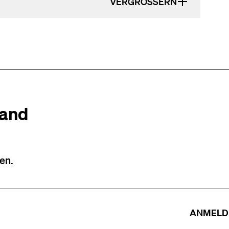
VERGRÖSSERN
tand
en.
ANMELD