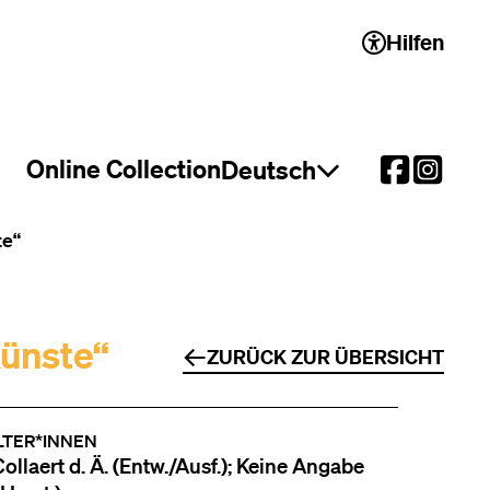
Hilfen
 2)
Online Collection
Deutsch
Sprachauswahl öffnen
te“
Künste“
ZURÜCK ZUR ÜBERSICHT
LTER*INNEN
ollaert d. Ä. (Entw./Ausf.); Keine Angabe