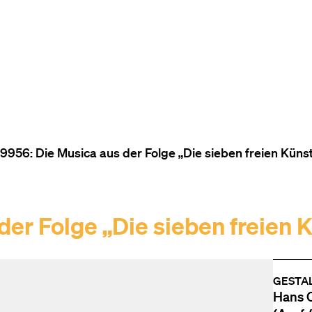
ZUM INHALT (ACCESSKEY 1)
ZUR NAVIGATION (ACCESSKEY
ZUM FOOTER (ACCESSKEY 3)
956: Die Musica aus der Folge „Die sieben freien Küns
er Folge „Die sieben freien 
GESTA
Hans C