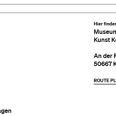
Hier finde
Museum
Kunst K
An der 
50667 
ROUTE P
agen