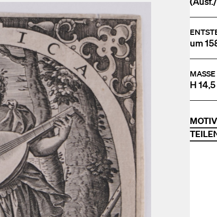
(Ausf./
ENTST
um 15
MASSE
H 14,5
MOTI
TEILE