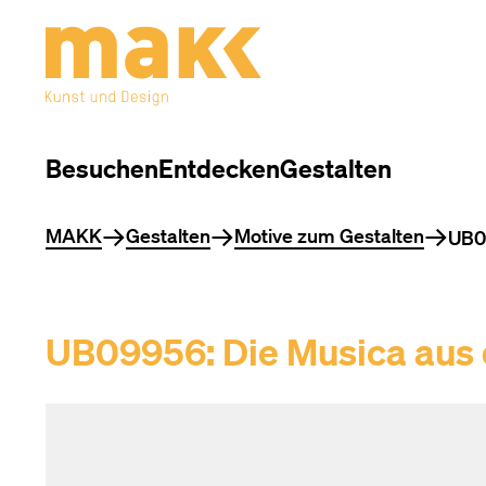
Besuchen
Entdecken
Gestalten
Sie befinden sich hier
MAKK
Gestalten
Motive zum Gestalten
UB09
UB09956: Die Musica aus d