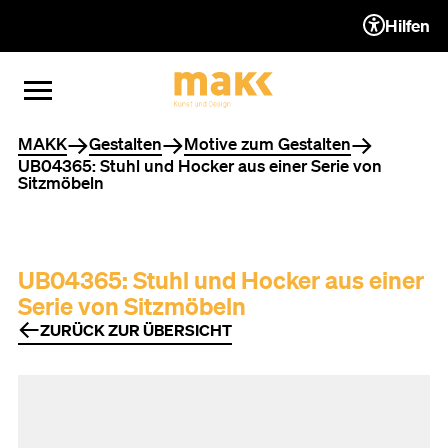
Hilfen
ZUM INHALT (ACCESSKEY 1)
ZUR NAVIGATION (ACCESSKEY
ZUM FOOTER (ACCESSKEY 3)
MENÜ ÖFFNEN
MENÜ SCHLIESSEN
Sie befinden sich hier
MAKK
Gestalten
Motive zum Gestalten
UB04365: Stuhl und Hocker aus einer Serie von
Sitzmöbeln
UB04365: Stuhl und Hocker aus einer
Serie von Sitzmöbeln
ZURÜCK ZUR ÜBERSICHT