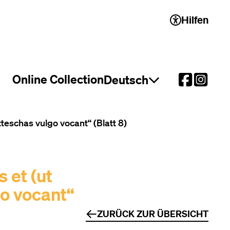
Hilfen
 2)
Online Collection
Deutsch
Sprachauswahl öffnen
eschas vulgo vocant“ (Blatt 8)
 et (ut
o vocant“
ZURÜCK ZUR ÜBERSICHT