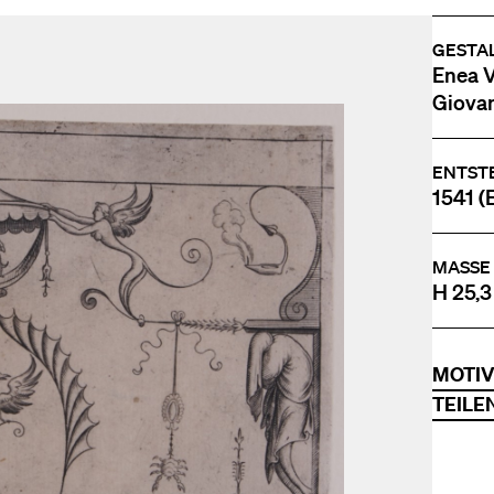
GESTA
Enea Vi
Giovan
ENTST
1541 (E
MASSE
H 25,3
MOTI
TEILE