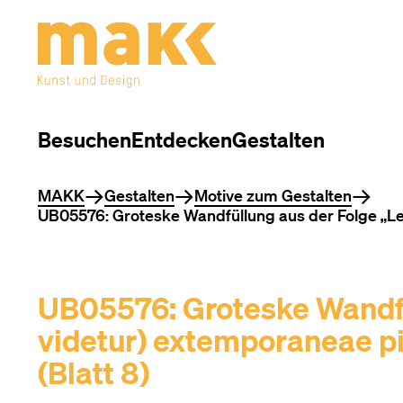
Besuchen
Entdecken
Gestalten
Sie befinden sich hier
MAKK
Gestalten
Motive zum Gestalten
UB05576: Groteske Wandfüllung aus der Folge „Levi
UB05576: Groteske Wandfül
videtur) extemporaneae pi
(Blatt 8)