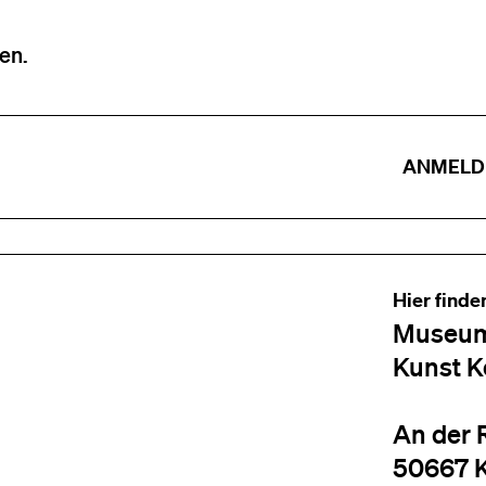
en.
ANMELD
Hier finde
Museum
Kunst K
An der 
50667 