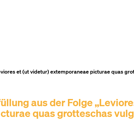
ZUM INHALT (ACCESSKEY 1)
ZUR NAVIGATION (ACCESSKEY
ZUM FOOTER (ACCESSKEY 3)
ores et (ut videtur) extemporaneae picturae quas grott
lung aus der Folge „Leviores
cturae quas grotteschas vulg