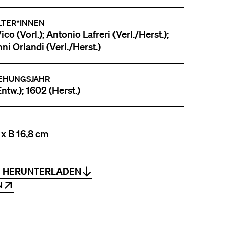
LTER*INNEN
co (Vorl.); Antonio Lafreri (Verl./Herst.);
ni Orlandi (Verl./Herst.)
EHUNGSJAHR
ntw.); 1602 (Herst.)
 x B 16,8 cm
V HERUNTERLADEN
N