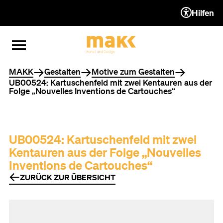
Hilfen
ZUM INHALT (ACCESSKEY 1)
ZUR NAVIGATION (ACCESSKEY
ZUM FOOTER (ACCESSKEY 3)
MENÜ ÖFFNEN
MENÜ SCHLIESSEN
Sie befinden sich hier
MAKK
Gestalten
Motive zum Gestalten
UB00524: Kartuschenfeld mit zwei Kentauren aus der
Folge „Nouvelles Inventions de Cartouches“
UB00524: Kartuschenfeld mit zwei
Kentauren aus der Folge „Nouvelles
Inventions de Cartouches“
ZURÜCK ZUR ÜBERSICHT