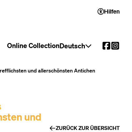
Hilfen
 2)
Online Collection
Deutsch
Sprachauswahl öffnen
efflichsten und allerschönsten Antichen
s
hsten und
ZURÜCK ZUR ÜBERSICHT