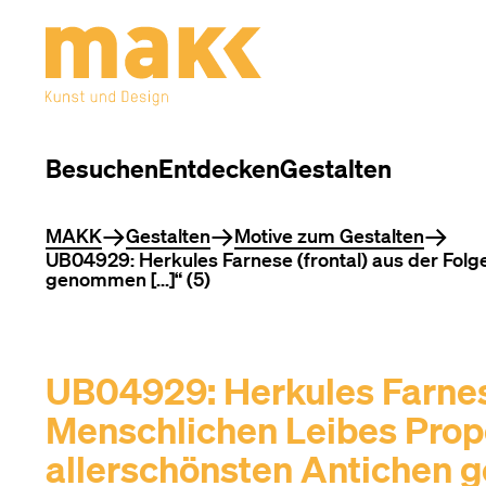
Besuchen
Entdecken
Gestalten
Sie befinden sich hier
MAKK
Gestalten
Motive zum Gestalten
UB04929: Herkules Farnese (frontal) aus der Folg
genommen [...]“ (5)
UB04929: Herkules Farnese
Menschlichen Leibes Propo
allerschönsten Antichen g