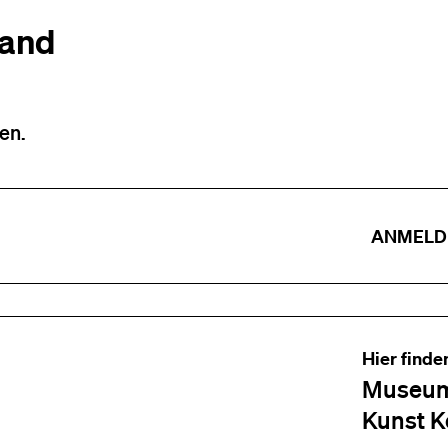
tand
en.
ANMELD
Hier finde
Museum
Kunst K