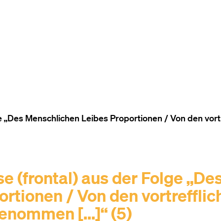
ZUM INHALT (ACCESSKEY 1)
ZUR NAVIGATION (ACCESSKEY
ZUM FOOTER (ACCESSKEY 3)
e „Des Menschlichen Leibes Proportionen / Von den vortr
 (frontal) aus der Folge „De
rtionen / Von den vortrefflic
enommen [...]“ (5)