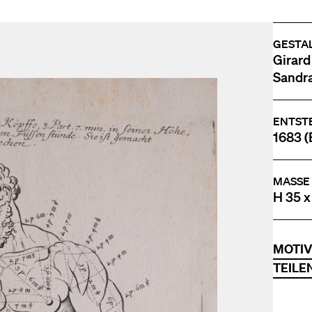
GESTA
Girard
Sandra
ENTST
1683 (
MASSE
H 35 x
MOTI
TEILE