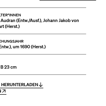
LTER*INNEN
 Audran (Entw./Ausf.), Johann Jakob von
rt (Herst.)
EHUNGSJAHR
Entw.), um 1690 (Herst.)
 B 23 cm
V HERUNTERLADEN
N