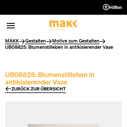
Hilfen
ZUM INHALT (ACCESSKEY 1)
ZUR NAVIGATION (ACCESSKEY
ZUM FOOTER (ACCESSKEY 3)
MENÜ ÖFFNEN
MENÜ SCHLIESSEN
Sie befinden sich hier
MAKK
Gestalten
Motive zum Gestalten
UB08825: Blumenstilleben in antikisierender Vase
UB08825: Blumenstilleben in
antikisierender Vase
ZURÜCK ZUR ÜBERSICHT