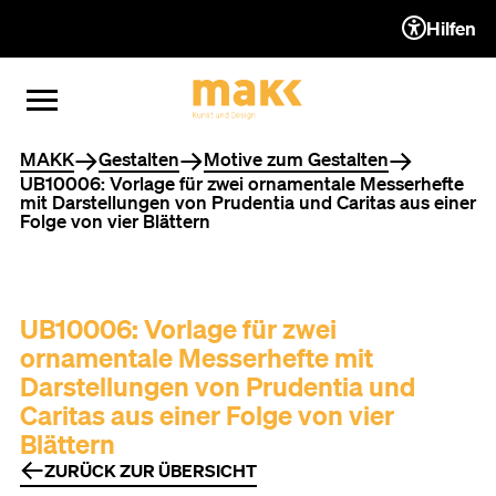
Hilfen
ZUM INHALT (ACCESSKEY 1)
ZUR NAVIGATION (ACCESSKEY
ZUM FOOTER (ACCESSKEY 3)
MENÜ ÖFFNEN
MENÜ SCHLIESSEN
Sie befinden sich hier
MAKK
Gestalten
Motive zum Gestalten
UB10006: Vorlage für zwei ornamentale Messerhefte
mit Darstellungen von Prudentia und Caritas aus einer
Folge von vier Blättern
UB10006: Vorlage für zwei
ornamentale Messerhefte mit
Darstellungen von Prudentia und
Caritas aus einer Folge von vier
Blättern
ZURÜCK ZUR ÜBERSICHT