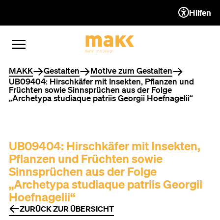
Hilfen
ZUM INHALT (ACCESSKEY 1)
ZUR NAVIGATION (ACCESSKEY
ZUM FOOTER (ACCESSKEY 3)
MENÜ ÖFFNEN
MENÜ SCHLIESSEN
Sie befinden sich hier
MAKK
Gestalten
Motive zum Gestalten
UB09404: Hirschkäfer mit Insekten, Pflanzen und
Früchten sowie Sinnsprüchen aus der Folge
„Archetypa studiaque patriis Georgii Hoefnagelii“
UB09404: Hirschkäfer mit Insekten,
Pflanzen und Früchten sowie
Sinnsprüchen aus der Folge
„Archetypa studiaque patriis Georgii
Hoefnagelii“
ZURÜCK ZUR ÜBERSICHT