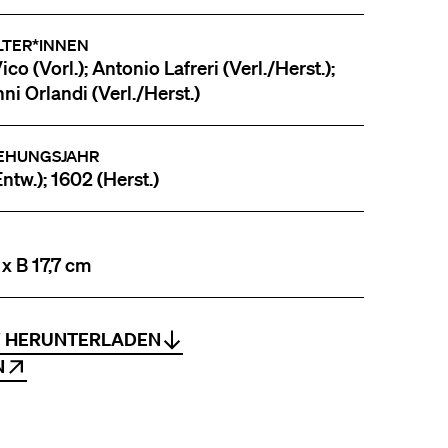
LTER*INNEN
co (Vorl.); Antonio Lafreri (Verl./Herst.);
ni Orlandi (Verl./Herst.)
EHUNGSJAHR
ntw.); 1602 (Herst.)
 x B 17,7 cm
V HERUNTERLADEN
N