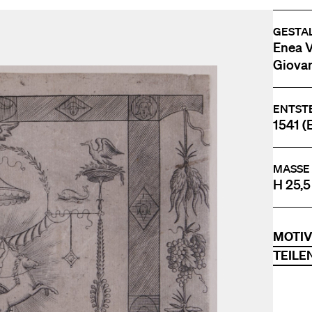
GESTA
Enea Vi
Giovan
ENTST
1541 (E
MASSE
H 25,5
MOTI
TEILE