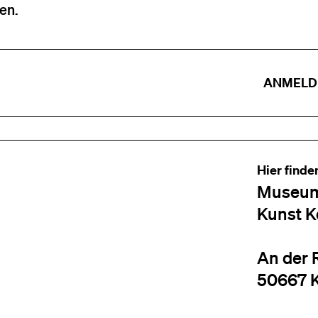
en.
ANMELD
Hier finde
Museum
Kunst K
An der 
50667 