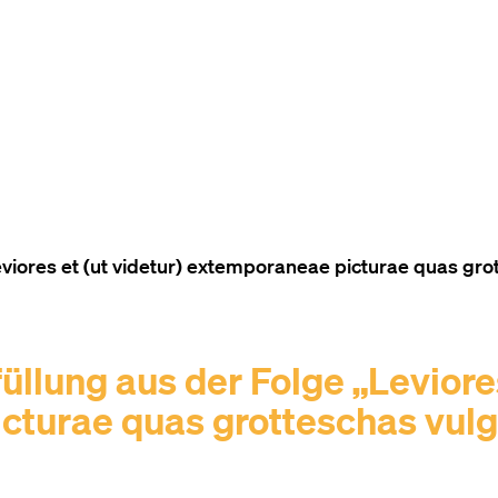
ZUM INHALT (ACCESSKEY 1)
ZUR NAVIGATION (ACCESSKEY
ZUM FOOTER (ACCESSKEY 3)
ores et (ut videtur) extemporaneae picturae quas grott
lung aus der Folge „Leviores
cturae quas grotteschas vulg