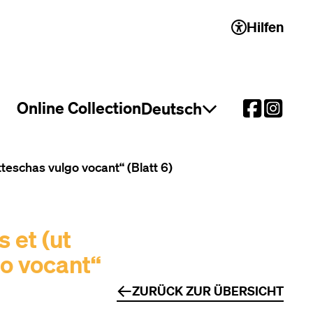
Hilfen
 2)
Online Collection
Deutsch
Sprachauswahl öffnen
eschas vulgo vocant“ (Blatt 6)
 et (ut
o vocant“
ZURÜCK ZUR ÜBERSICHT