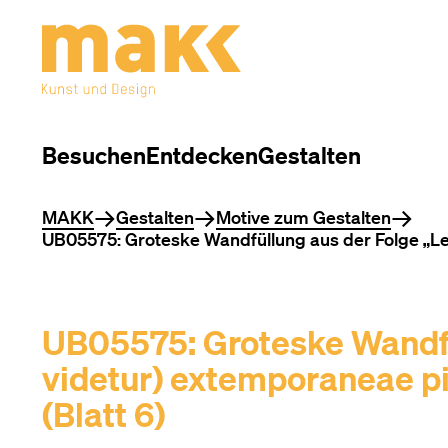
Besuchen
Entdecken
Gestalten
Sie befinden sich hier
MAKK
Gestalten
Motive zum Gestalten
UB05575: Groteske Wandfüllung aus der Folge „Levi
UB05575: Groteske Wandfül
videtur) extemporaneae pi
(Blatt 6)