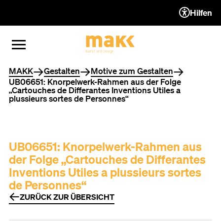
Hilfen
ZUM INHALT (ACCESSKEY 1)
ZUR NAVIGATION (ACCESSKEY
ZUM FOOTER (ACCESSKEY 3)
MENÜ ÖFFNEN
MENÜ SCHLIESSEN
Sie befinden sich hier
MAKK
Gestalten
Motive zum Gestalten
UB06651: Knorpelwerk-Rahmen aus der Folge
„Cartouches de Differantes Inventions Utiles a
plussieurs sortes de Personnes“
UB06651: Knorpelwerk-Rahmen aus
der Folge „Cartouches de Differantes
Inventions Utiles a plussieurs sortes
de Personnes“
ZURÜCK ZUR ÜBERSICHT