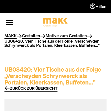
Hilfen
ZUM INHALT (ACCESSKEY 1)
ZUR NAVIGATION (ACCESSKEY
ZUM FOOTER (ACCESSKEY 3)
MENÜ ÖFFNEN
MENÜ SCHLIESSEN
Sie befinden sich hier
MAKK
Gestalten
Motive zum Gestalten
UB08420: Vier Tische aus der Folge „Verscheyden
Schrynwerck als Portalen, Kleerkassen, Buffeten..."
UB08420: Vier Tische aus der Folge
„Verscheyden Schrynwerck als
Portalen, Kleerkassen, Buffeten..."
ZURÜCK ZUR ÜBERSICHT