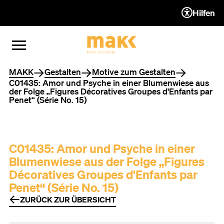
Hilfen
ZUM INHALT (ACCESSKEY 1)
ZUR NAVIGATION (ACCESSKEY
ZUM FOOTER (ACCESSKEY 3)
MENÜ ÖFFNEN
MENÜ SCHLIESSEN
Sie befinden sich hier
MAKK
Gestalten
Motive zum Gestalten
C01435: Amor und Psyche in einer Blumenwiese aus
der Folge „Figures Décoratives Groupes d'Enfants par
Penet“ (Série No. 15)
C01435: Amor und Psyche in einer
Blumenwiese aus der Folge „Figures
Décoratives Groupes d'Enfants par
Penet“ (Série No. 15)
ZURÜCK ZUR ÜBERSICHT