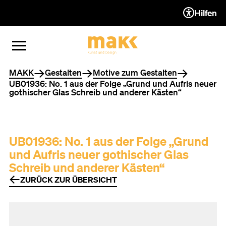
Hilfen
ZUM INHALT (ACCESSKEY 1)
ZUR NAVIGATION (ACCESSKEY
ZUM FOOTER (ACCESSKEY 3)
MENÜ ÖFFNEN
MENÜ SCHLIESSEN
Sie befinden sich hier
MAKK
Gestalten
Motive zum Gestalten
UB01936: No. 1 aus der Folge „Grund und Aufris neuer
gothischer Glas Schreib und anderer Kästen“
UB01936: No. 1 aus der Folge „Grund
und Aufris neuer gothischer Glas
Schreib und anderer Kästen“
ZURÜCK ZUR ÜBERSICHT