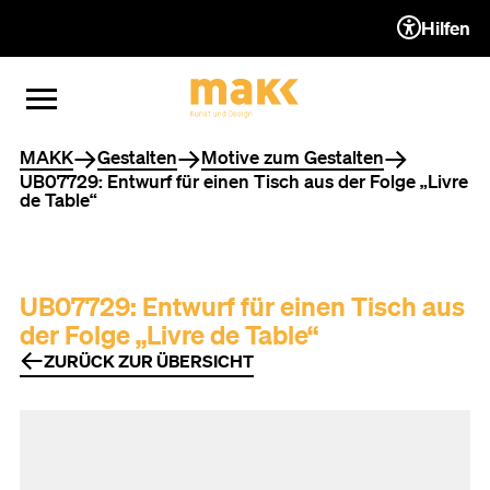
Hilfen
ZUM INHALT (ACCESSKEY 1)
ZUR NAVIGATION (ACCESSKEY
ZUM FOOTER (ACCESSKEY 3)
MENÜ ÖFFNEN
MENÜ SCHLIESSEN
Sie befinden sich hier
MAKK
Gestalten
Motive zum Gestalten
UB07729: Entwurf für einen Tisch aus der Folge „Livre
de Table“
UB07729: Entwurf für einen Tisch aus
der Folge „Livre de Table“
ZURÜCK ZUR ÜBERSICHT