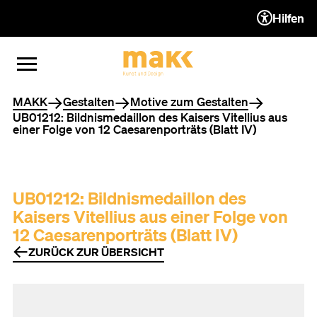
Hilfen
ZUM INHALT (ACCESSKEY 1)
ZUR NAVIGATION (ACCESSKEY
ZUM FOOTER (ACCESSKEY 3)
MENÜ ÖFFNEN
MENÜ SCHLIESSEN
Sie befinden sich hier
MAKK
Gestalten
Motive zum Gestalten
UB01212: Bildnismedaillon des Kaisers Vitellius aus
einer Folge von 12 Caesarenporträts (Blatt IV)
UB01212: Bildnismedaillon des
Kaisers Vitellius aus einer Folge von
12 Caesarenporträts (Blatt IV)
ZURÜCK ZUR ÜBERSICHT