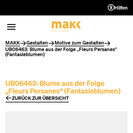
Hilfen
ZUM INHALT (ACCESSKEY 1)
ZUR NAVIGATION (ACCESSKEY
ZUM FOOTER (ACCESSKEY 3)
MENÜ ÖFFNEN
MENÜ SCHLIESSEN
Sie befinden sich hier
MAKK
Gestalten
Motive zum Gestalten
UB06463: Blume aus der Folge „Fleurs Persanes“
(Fantasieblumen)
UB06463: Blume aus der Folge
„Fleurs Persanes“ (Fantasieblumen)
ZURÜCK ZUR ÜBERSICHT