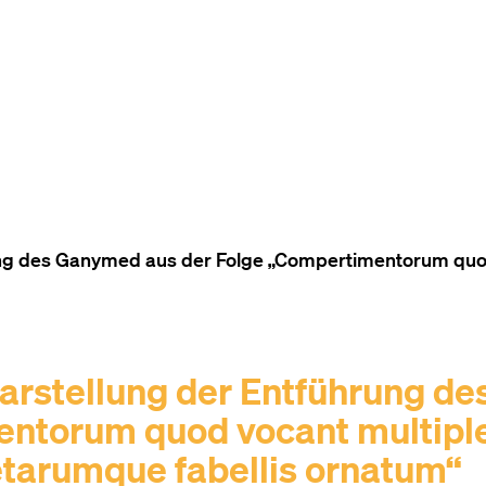
ZUM INHALT (ACCESSKEY 1)
ZUR NAVIGATION (ACCESSKEY
ZUM FOOTER (ACCESSKEY 3)
ng des Ganymed aus der Folge „Compertimentorum quod v
arstellung der Entführung d
entorum quod vocant multipl
oetarumque fabellis ornatum“