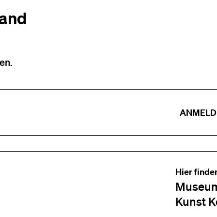
tand
en.
ANMELD
Hier finde
Museum
Kunst K