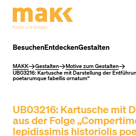
Besuchen
Entdecken
Gestalten
Sie befinden sich hier
MAKK
Gestalten
Motive zum Gestalten
UB03216: Kartusche mit Darstellung der Entführu
poetarumque fabellis ornatum“
UB03216: Kartusche mit D
aus der Folge „Compertim
lepidissimis historiolis p