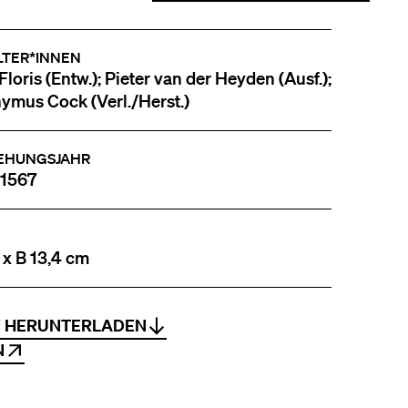
LTER*INNEN
Floris (Entw.); Pieter van der Heyden (Ausf.);
ymus Cock (Verl./Herst.)
EHUNGSJAHR
 1567
 x B 13,4 cm
V HERUNTERLADEN
N