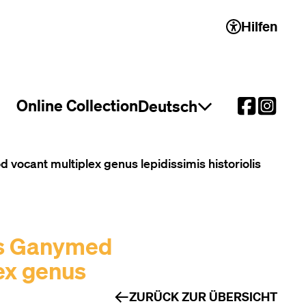
Hilfen
 2)
Online Collection
Deutsch
Sprachauswahl öffnen
ocant multiplex genus lepidissimis historiolis
es Ganymed
ex genus
ZURÜCK ZUR ÜBERSICHT