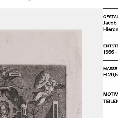
GESTA
Jacob 
Hieron
ENTST
1566 -
MASSE
H 20,5
MOTI
TEILE