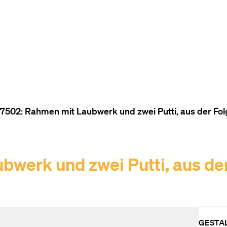
ZUM INHALT (ACCESSKEY 1)
ZUR NAVIGATION (ACCESSKEY
ZUM FOOTER (ACCESSKEY 3)
502: Rahmen mit Laubwerk und zwei Putti, aus der Fol
werk und zwei Putti, aus de
GESTA