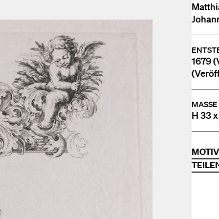
Matthi
Johann 
ENTST
1679 (V
(Veröff
MASSE
H 33 x
MOTI
TEILE