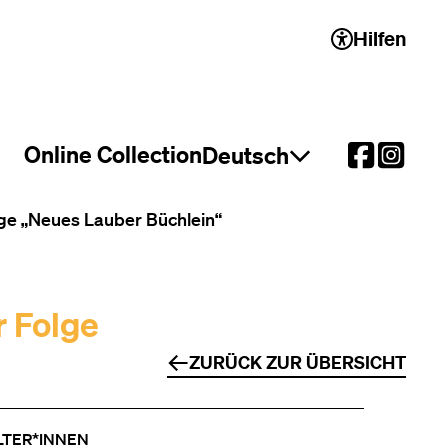
Hilfen
 2)
Online Collection
Deutsch
Sprachauswahl öffnen
ge „Neues Lauber Büchlein“
r Folge
ZURÜCK ZUR ÜBERSICHT
LTER*INNEN