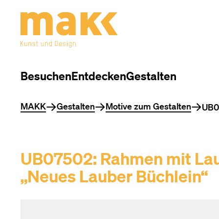
Besuchen
Entdecken
Gestalten
Sie befinden sich hier
MAKK
Gestalten
Motive zum Gestalten
UB07
UB07502: Rahmen mit Laub
„Neues Lauber Büchlein“