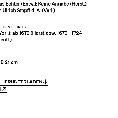
as Echter (Entw.); Keine Angabe (Herst.);
Ulrich Stapff d. Ä. (Verl.)
EHUNGSJAHR
orl.); ab 1679 (Herst.); zw. 1679 - 1724
entl.)
 B 21 cm
V HERUNTERLADEN
N