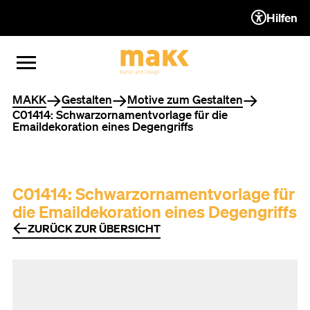
Hilfen
ZUM INHALT (ACCESSKEY 1)
ZUR NAVIGATION (ACCESSKEY
ZUM FOOTER (ACCESSKEY 3)
MENÜ ÖFFNEN
MENÜ SCHLIESSEN
Sie befinden sich hier
MAKK
Gestalten
Motive zum Gestalten
C01414: Schwarzornamentvorlage für die
Emaildekoration eines Degengriffs
C01414: Schwarzornamentvorlage für
die Emaildekoration eines Degengriffs
ZURÜCK ZUR ÜBERSICHT