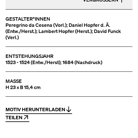
GESTALTER*INNEN
Peregrino da Cesena (Vorl.); Daniel Hopfer d. Ä.
(Entw./Herst.); Lambert Hopfer (Herst.); David Funck
(Verl.)
ENTSTEHUNGSJAHR
1523 - 1524 (Entw./Herst); 1684 (Nachdruck)
MASSE
H 23 x B 15,4 cm
MOTIV HERUNTERLADEN
TEILEN