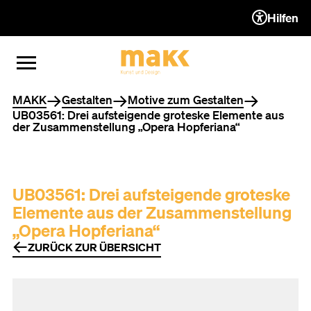
Hilfen
ZUM INHALT (ACCESSKEY 1)
ZUR NAVIGATION (ACCESSKEY
ZUM FOOTER (ACCESSKEY 3)
MENÜ ÖFFNEN
MENÜ SCHLIESSEN
Sie befinden sich hier
MAKK
Gestalten
Motive zum Gestalten
UB03561: Drei aufsteigende groteske Elemente aus
der Zusammenstellung „Opera Hopferiana“
UB03561: Drei aufsteigende groteske
Elemente aus der Zusammenstellung
„Opera Hopferiana“
ZURÜCK ZUR ÜBERSICHT