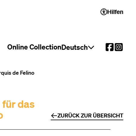
Hilfen
 2)
Online Collection
Deutsch
Sprachauswahl öffnen
quis de Felino
 für das
o
ZURÜCK ZUR ÜBERSICHT