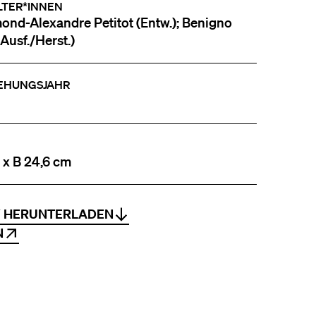
LTER*INNEN
nd-Alexandre Petitot (Entw.); Benigno
(Ausf./Herst.)
EHUNGSJAHR
 x B 24,6 cm
V HERUNTERLADEN
N