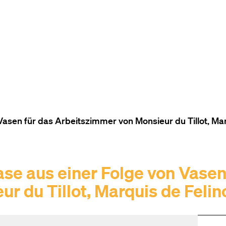
ZUM INHALT (ACCESSKEY 1)
ZUR NAVIGATION (ACCESSKEY
ZUM FOOTER (ACCESSKEY 3)
asen für das Arbeitszimmer von Monsieur du Tillot, Mar
se aus einer Folge von Vasen
r du Tillot, Marquis de Felin