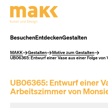
Besuchen
Entdecken
Gestalten
Sie befinden sich hier
MAKK
Gestalten
Motive zum Gestalten
UB06365: Entwurf einer Vase aus einer Folge von V
UB06365: Entwurf einer Va
Arbeitszimmer von Monsieu