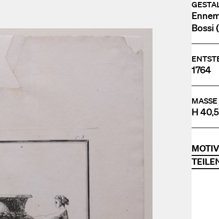
GESTA
Ennemo
Bossi 
ENTST
1764
MASSE
H 40,5
MOTI
TEILE