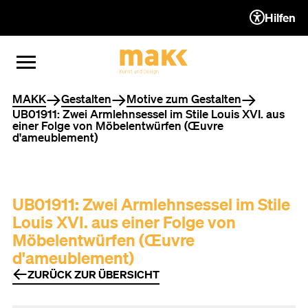
Hilfen
ZUM INHALT (ACCESSKEY 1)
ZUR NAVIGATION (ACCESSKEY
ZUM FOOTER (ACCESSKEY 3)
MENÜ ÖFFNEN
MENÜ SCHLIESSEN
Sie befinden sich hier
MAKK
Gestalten
Motive zum Gestalten
UB01911: Zwei Armlehnsessel im Stile Louis XVI. aus
einer Folge von Möbelentwürfen (Œuvre
d'ameublement)
UB01911: Zwei Armlehnsessel im Stile
Louis XVI. aus einer Folge von
Möbelentwürfen (Œuvre
d'ameublement)
ZURÜCK ZUR ÜBERSICHT