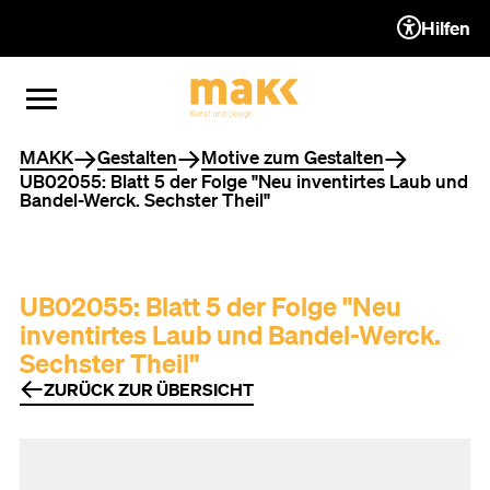
Hilfen
ZUM INHALT (ACCESSKEY 1)
ZUR NAVIGATION (ACCESSKEY
ZUM FOOTER (ACCESSKEY 3)
MENÜ ÖFFNEN
MENÜ SCHLIESSEN
Sie befinden sich hier
MAKK
Gestalten
Motive zum Gestalten
UB02055: Blatt 5 der Folge "Neu inventirtes Laub und
Bandel-Werck. Sechster Theil"
UB02055: Blatt 5 der Folge "Neu
inventirtes Laub und Bandel-Werck.
Sechster Theil"
ZURÜCK ZUR ÜBERSICHT