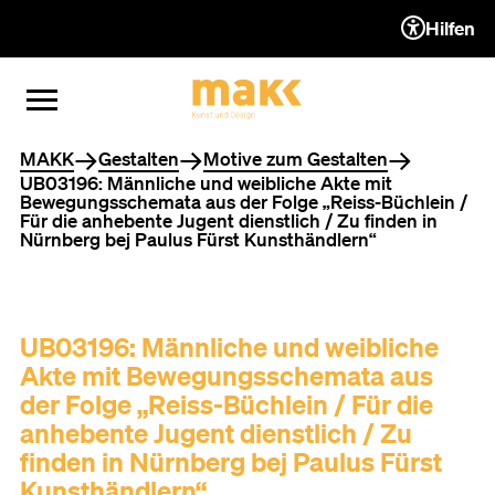
Hilfen
ZUM INHALT (ACCESSKEY 1)
ZUR NAVIGATION (ACCESSKEY
ZUM FOOTER (ACCESSKEY 3)
MENÜ ÖFFNEN
MENÜ SCHLIESSEN
Sie befinden sich hier
MAKK
Gestalten
Motive zum Gestalten
UB03196: Männliche und weibliche Akte mit
Bewegungsschemata aus der Folge „Reiss-Büchlein /
Für die anhebente Jugent dienstlich / Zu finden in
Nürnberg bej Paulus Fürst Kunsthändlern“
UB03196: Männliche und weibliche
Akte mit Bewegungsschemata aus
der Folge „Reiss-Büchlein / Für die
anhebente Jugent dienstlich / Zu
finden in Nürnberg bej Paulus Fürst
Kunsthändlern“