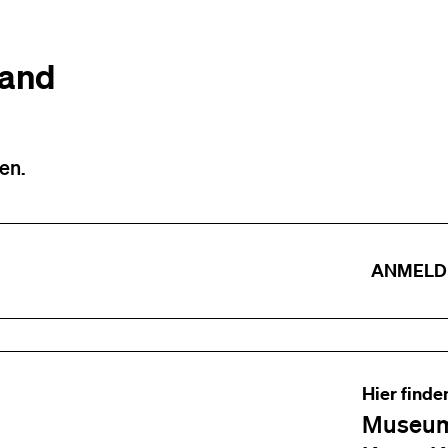
tand
en.
ANMELD
Hier finde
Museum