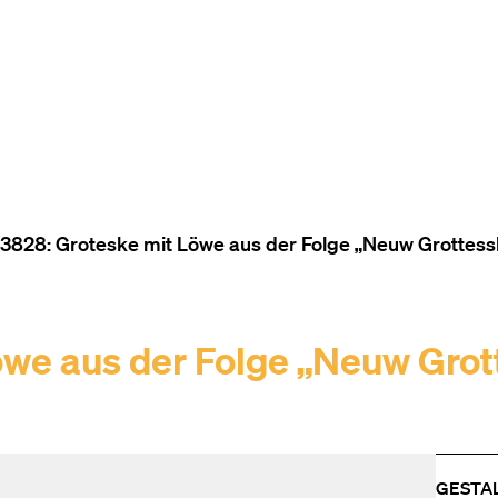
ZUM INHALT (ACCESSKEY 1)
ZUR NAVIGATION (ACCESSKEY
ZUM FOOTER (ACCESSKEY 3)
3828: Groteske mit Löwe aus der Folge „Neuw Grottes
we aus der Folge „Neuw Grot
GESTA