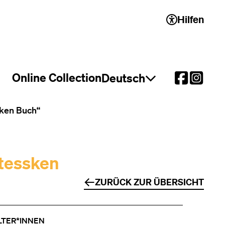
Hilfen
 2)
Online Collection
Deutsch
Sprachauswahl öffnen
sken Buch“
tessken
ZURÜCK ZUR ÜBERSICHT
LTER*INNEN