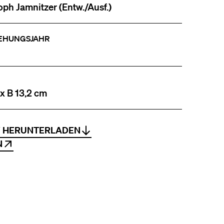
oph Jamnitzer (Entw./Ausf.)
EHUNGSJAHR
 x B 13,2 cm
V HERUNTERLADEN
N