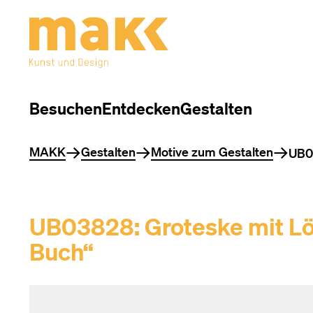
Besuchen
Entdecken
Gestalten
Sie befinden sich hier
MAKK
Gestalten
Motive zum Gestalten
UB0
UB03828: Groteske mit Lö
Buch“