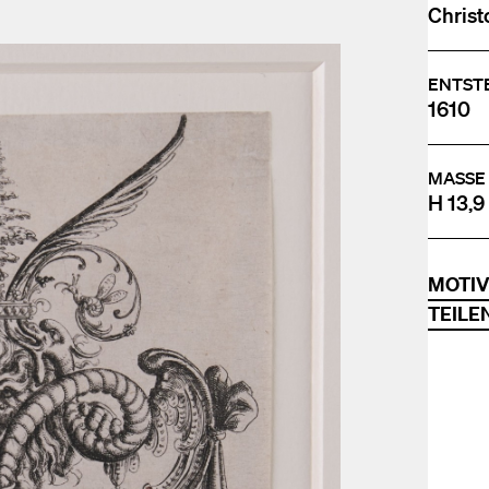
Christ
ENTST
1610
MASSE
H 13,9
MOTI
TEILE