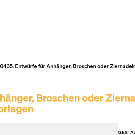
ZUM INHALT (ACCESSKEY 1)
ZUR NAVIGATION (ACCESSKEY
ZUM FOOTER (ACCESSKEY 3)
435: Entwürfe für Anhänger, Broschen oder Ziernadel
hänger, Broschen oder Ziern
orlagen
GESTA