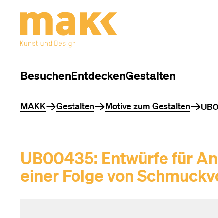
Besuchen
Entdecken
Gestalten
Sie befinden sich hier
MAKK
Gestalten
Motive zum Gestalten
UB00
UB00435: Entwürfe für An
einer Folge von Schmuckv