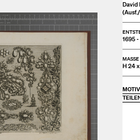
David 
(Ausf./
ENTST
1695 -
MASSE
H 24 x
MOTI
TEILE