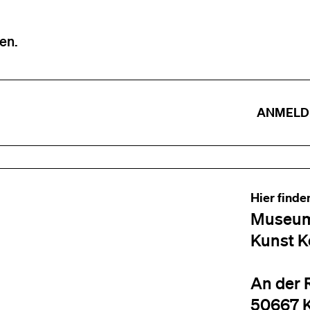
en.
ANMELD
Hier finde
Museum
Kunst K
An der 
50667 