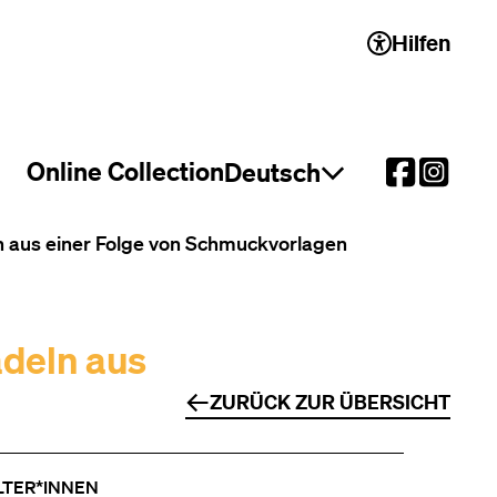
Hilfen
 2)
Online Collection
Deutsch
Sprachauswahl öffnen
n aus einer Folge von Schmuckvorlagen
adeln aus
ZURÜCK ZUR ÜBERSICHT
LTER*INNEN