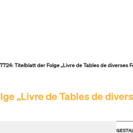
ZUM INHALT (ACCESSKEY 1)
ZUR NAVIGATION (ACCESSKEY
ZUM FOOTER (ACCESSKEY 3)
724: Titelblatt der Folge „Livre de Tables de diverses 
lge „Livre de Tables de diver
GESTA