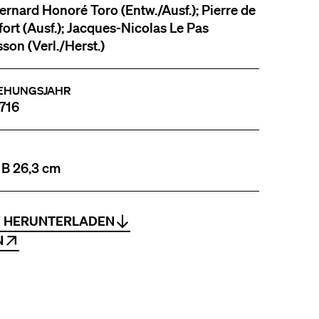
ernard Honoré Toro (Entw./Ausf.); Pierre de
ort (Ausf.); Jacques-Nicolas Le Pas
son (Verl./Herst.)
EHUNGSJAHR
716
 B 26,3 cm
V HERUNTERLADEN
N