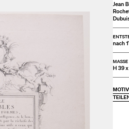
Jean B
Rochef
Dubuis
ENTST
nach 1
MASSE
H 39 x
MOTI
TEILE