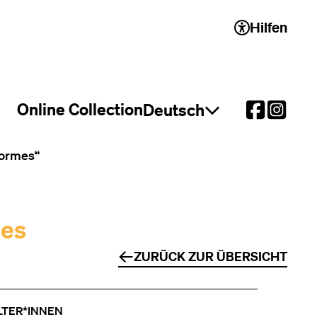
Hilfen
 2)
Online Collection
Deutsch
Sprachauswahl öffnen
Formes“
ses
ZURÜCK ZUR ÜBERSICHT
LTER*INNEN