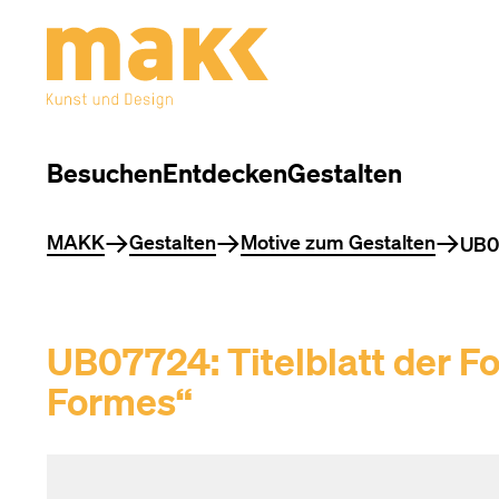
Besuchen
Entdecken
Gestalten
Sie befinden sich hier
MAKK
Gestalten
Motive zum Gestalten
UB07
UB07724: Titelblatt der Fo
Formes“