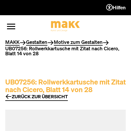
Hilfen
ZUM INHALT (ACCESSKEY 1)
ZUR NAVIGATION (ACCESSKEY
ZUM FOOTER (ACCESSKEY 3)
MENÜ ÖFFNEN
MENÜ SCHLIESSEN
Sie befinden sich hier
MAKK
Gestalten
Motive zum Gestalten
UB07256: Rollwerkkartusche mit Zitat nach Cicero,
Blatt 14 von 28
UB07256: Rollwerkkartusche mit Zitat
nach Cicero, Blatt 14 von 28
ZURÜCK ZUR ÜBERSICHT