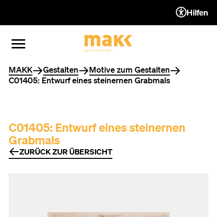
Hilfen
ZUM INHALT (ACCESSKEY 1)
ZUR NAVIGATION (ACCESSKEY
ZUM FOOTER (ACCESSKEY 3)
MENÜ ÖFFNEN
MENÜ SCHLIESSEN
Sie befinden sich hier
MAKK
Gestalten
Motive zum Gestalten
C01405: Entwurf eines steinernen Grabmals
C01405: Entwurf eines steinernen
Grabmals
ZURÜCK ZUR ÜBERSICHT