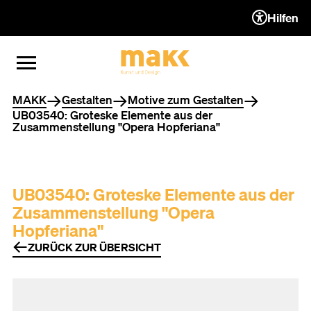
Hilfen
ZUM INHALT (ACCESSKEY 1)
ZUR NAVIGATION (ACCESSKEY
ZUM FOOTER (ACCESSKEY 3)
MENÜ ÖFFNEN
MENÜ SCHLIESSEN
Sie befinden sich hier
MAKK
Gestalten
Motive zum Gestalten
UB03540: Groteske Elemente aus der
Zusammenstellung "Opera Hopferiana"
UB03540: Groteske Elemente aus der
Zusammenstellung "Opera
Hopferiana"
ZURÜCK ZUR ÜBERSICHT