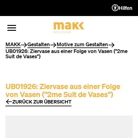
Hilfen
ZUM INHALT (ACCESSKEY 1)
ZUR NAVIGATION (ACCESSKEY
ZUM FOOTER (ACCESSKEY 3)
MENÜ ÖFFNEN
MENÜ SCHLIESSEN
Sie befinden sich hier
MAKK
Gestalten
Motive zum Gestalten
UB01926: Ziervase aus einer Folge von Vasen ("2me
Suit de Vases")
UB01926: Ziervase aus einer Folge
von Vasen ("2me Suit de Vases")
ZURÜCK ZUR ÜBERSICHT