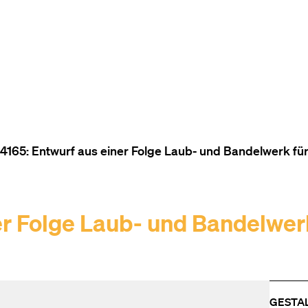
ZUM INHALT (ACCESSKEY 1)
ZUR NAVIGATION (ACCESSKEY
ZUM FOOTER (ACCESSKEY 3)
165: Entwurf aus einer Folge Laub- und Bandelwerk fü
r Folge Laub- und Bandelwer
GESTA