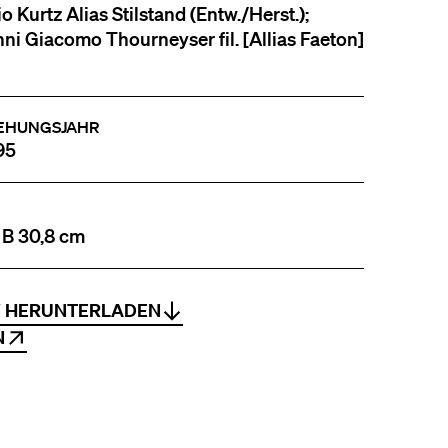
o Kurtz Alias Stilstand (Entw./Herst.);
ni Giacomo Thourneyser fil. [Allias Faeton]
EHUNGSJAHR
95
 B 30,8 cm
V HERUNTERLADEN
N