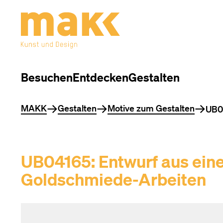
Besuchen
Entdecken
Gestalten
Sie befinden sich hier
MAKK
Gestalten
Motive zum Gestalten
UB04
UB04165: Entwurf aus eine
Goldschmiede-Arbeiten