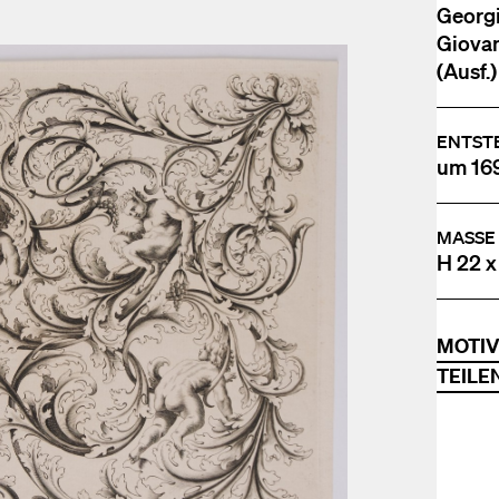
Georgi
Giovan
(Ausf.)
ENTST
um 16
MASSE
H 22 x
MOTI
TEILE