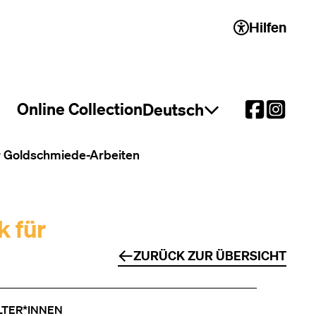
Hilfen
 2)
Online Collection
Deutsch
Sprachauswahl öffnen
r Goldschmiede-Arbeiten
k für
ZURÜCK ZUR ÜBERSICHT
LTER*INNEN