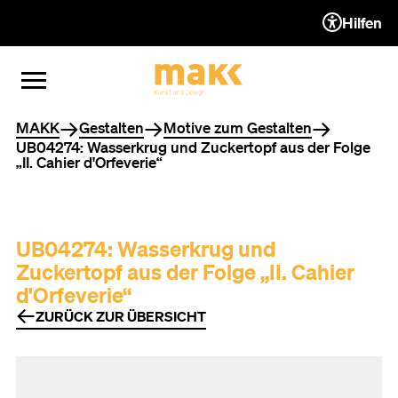
Hilfen
ZUM INHALT (ACCESSKEY 1)
ZUR NAVIGATION (ACCESSKEY
ZUM FOOTER (ACCESSKEY 3)
MENÜ ÖFFNEN
MENÜ SCHLIESSEN
Sie befinden sich hier
MAKK
Gestalten
Motive zum Gestalten
UB04274: Wasserkrug und Zuckertopf aus der Folge
„II. Cahier d'Orfeverie“
UB04274: Wasserkrug und
Zuckertopf aus der Folge „II. Cahier
d'Orfeverie“
ZURÜCK ZUR ÜBERSICHT