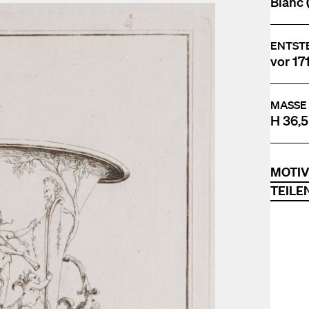
Blanc 
ENTST
vor 17
MASSE
H 36,5
MOTI
TEILE