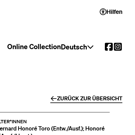
Hilfen
 2)
Online Collection
Deutsch
Sprachauswahl öffnen
ZURÜCK ZUR ÜBERSICHT
LTER*INNEN
ernard Honoré Toro (Entw./Ausf.); Honoré