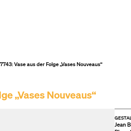
ZUM INHALT (ACCESSKEY 1)
ZUR NAVIGATION (ACCESSKEY
ZUM FOOTER (ACCESSKEY 3)
743: Vase aus der Folge „Vases Nouveaus“
lge „Vases Nouveaus“
GESTA
Jean B