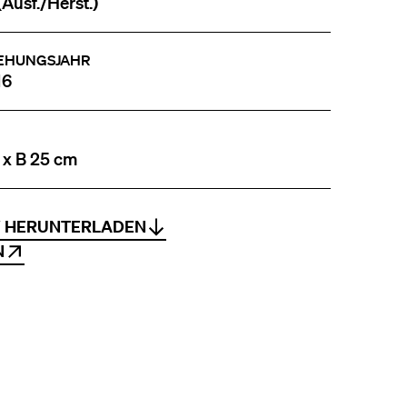
(Ausf./Herst.)
EHUNGSJAHR
16
 x B 25 cm
V HERUNTERLADEN
N