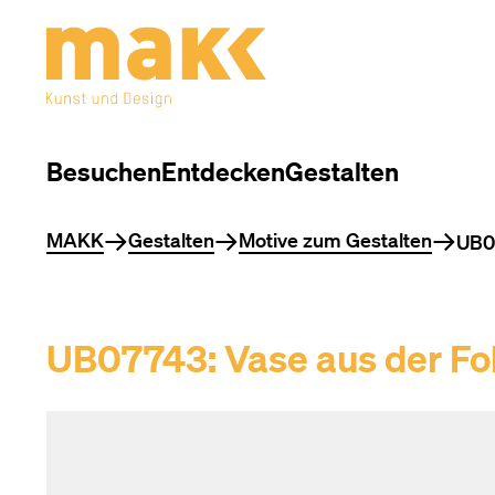
Besuchen
Entdecken
Gestalten
Sie befinden sich hier
MAKK
Gestalten
Motive zum Gestalten
UB07
UB07743: Vase aus der Fo