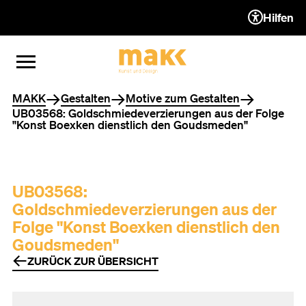
Hilfen
ZUM INHALT (ACCESSKEY 1)
ZUR NAVIGATION (ACCESSKEY
ZUM FOOTER (ACCESSKEY 3)
MENÜ ÖFFNEN
MENÜ SCHLIESSEN
Sie befinden sich hier
MAKK
Gestalten
Motive zum Gestalten
UB03568: Goldschmiedeverzierungen aus der Folge
"Konst Boexken dienstlich den Goudsmeden"
UB03568:
Goldschmiedeverzierungen aus der
Folge "Konst Boexken dienstlich den
Goudsmeden"
ZURÜCK ZUR ÜBERSICHT