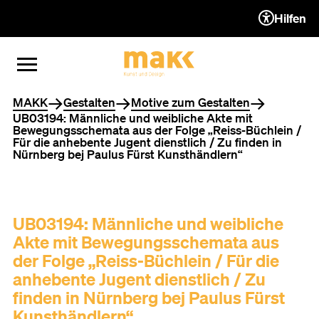
Hilfen
ZUM INHALT (ACCESSKEY 1)
ZUR NAVIGATION (ACCESSKEY
ZUM FOOTER (ACCESSKEY 3)
MENÜ ÖFFNEN
MENÜ SCHLIESSEN
Sie befinden sich hier
MAKK
Gestalten
Motive zum Gestalten
UB03194: Männliche und weibliche Akte mit
Bewegungsschemata aus der Folge „Reiss-Büchlein /
Für die anhebente Jugent dienstlich / Zu finden in
Nürnberg bej Paulus Fürst Kunsthändlern“
UB03194: Männliche und weibliche
Akte mit Bewegungsschemata aus
der Folge „Reiss-Büchlein / Für die
anhebente Jugent dienstlich / Zu
finden in Nürnberg bej Paulus Fürst
Kunsthändlern“