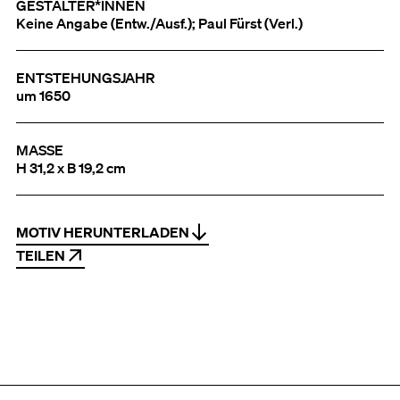
GESTALTER*INNEN
Keine Angabe (Entw./Ausf.); Paul Fürst (Verl.)
ENTSTEHUNGSJAHR
um 1650
MASSE
H 31,2 x B 19,2 cm
MOTIV HERUNTERLADEN
TEILEN