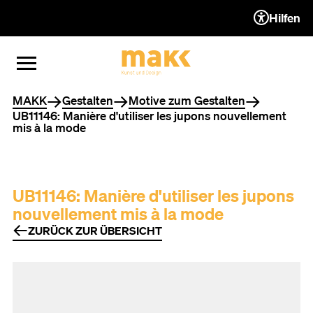
Hilfen
ZUM INHALT (ACCESSKEY 1)
ZUR NAVIGATION (ACCESSKEY
ZUM FOOTER (ACCESSKEY 3)
MENÜ ÖFFNEN
MENÜ SCHLIESSEN
Sie befinden sich hier
MAKK
Gestalten
Motive zum Gestalten
UB11146: Manière d'utiliser les jupons nouvellement
mis à la mode
UB11146: Manière d'utiliser les jupons
nouvellement mis à la mode
ZURÜCK ZUR ÜBERSICHT