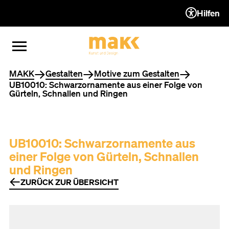
Hilfen
ZUM INHALT (ACCESSKEY 1)
ZUR NAVIGATION (ACCESSKEY
ZUM FOOTER (ACCESSKEY 3)
MENÜ ÖFFNEN
MENÜ SCHLIESSEN
Sie befinden sich hier
MAKK
Gestalten
Motive zum Gestalten
UB10010: Schwarzornamente aus einer Folge von
Gürteln, Schnallen und Ringen
UB10010: Schwarzornamente aus
einer Folge von Gürteln, Schnallen
und Ringen
ZURÜCK ZUR ÜBERSICHT