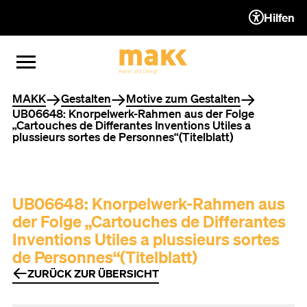
Hilfen
ZUM INHALT (ACCESSKEY 1)
ZUR NAVIGATION (ACCESSKEY
ZUM FOOTER (ACCESSKEY 3)
MENÜ ÖFFNEN
MENÜ SCHLIESSEN
Sie befinden sich hier
MAKK
Gestalten
Motive zum Gestalten
UB06648: Knorpelwerk-Rahmen aus der Folge
„Cartouches de Differantes Inventions Utiles a
plussieurs sortes de Personnes“(Titelblatt)
UB06648: Knorpelwerk-Rahmen aus
der Folge „Cartouches de Differantes
Inventions Utiles a plussieurs sortes
de Personnes“(Titelblatt)
ZURÜCK ZUR ÜBERSICHT