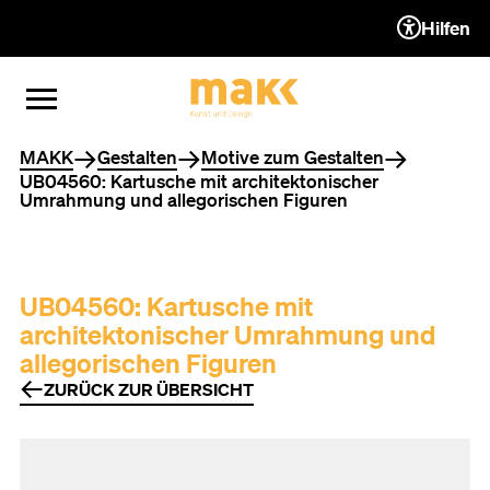
Hilfen
ZUM INHALT (ACCESSKEY 1)
ZUR NAVIGATION (ACCESSKEY
ZUM FOOTER (ACCESSKEY 3)
MENÜ ÖFFNEN
MENÜ SCHLIESSEN
Sie befinden sich hier
MAKK
Gestalten
Motive zum Gestalten
UB04560: Kartusche mit architektonischer
Umrahmung und allegorischen Figuren
UB04560: Kartusche mit
architektonischer Umrahmung und
allegorischen Figuren
ZURÜCK ZUR ÜBERSICHT